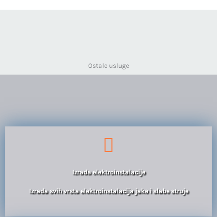
Ostale usluge
Izrada elektroinstalacije
Izrada svih vrsta elektroinstalacija jake i slabe struje