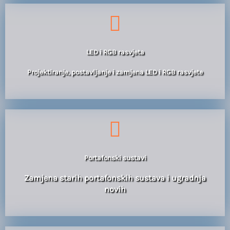
LED i RGB rasvjeta
Projektiranje, postavljanje i zamjena LED i RGB rasvjete
Portafonski sustavi
Zamjena starih portafonskih sustava i ugradnja
novih