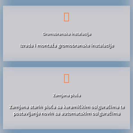
Gromobranska instalacija
Izrada i montaža gromobranske instalacije
Zamjena ploča
Zamjena starih ploča sa keramičkim osiguračima te
postavljanje novih sa automatskim osiguračima