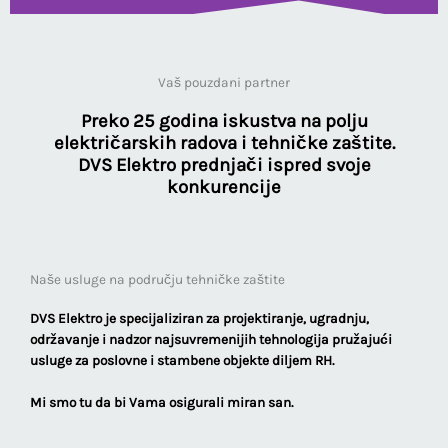
Tehnička zaštita
Vaš pouzdani partner
Tehnička zaštita predstavlja skup radnji
Preko 25 godina iskustva na polju
kojima se neposredno ili posredno štite
električarskih radova i tehničke zaštite.
ljudi i njihova imovina, a provodi se
tehničkim sredstvima i napravama te
DVS Elektro prednjači ispred svoje
sustavima tehničke zaštite kojima je
konkurencije
osnovna namjena sprječavanje
protupravnih radnji usmjerenih prema
štićenim osobama ili imovini.
Naše usluge na području tehničke zaštite
Kontaktirajte nas
DVS Elektro je specijaliziran za projektiranje, ugradnju,
održavanje i nadzor najsuvremenijih tehnologija pružajući
usluge za poslovne i stambene objekte diljem RH.
Mi smo tu da bi Vama osigurali miran san.