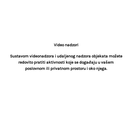
Kvalitetan protuprovalni alarmni sustav na vašem posjedu
šalje potencijalnim provalnicima jasnu poruku da se drže
podalje od objekta.
Video nadzori
Sustavom videonadzora i udaljenog nadzora objekata možete
redovito pratiti aktivnosti koje se događaju u vašem
poslovnom ili privatnom prostoru i oko njega.
Ugradnja šifrarnika
Ugradnjom šifrarnika na ulazna vrata omogućava se
stanarima brzi ulaz (bez ključa) samo upisivanjem određene
šifre. To dodatno olakšava i pojednostavljuje ulazak u objekt.