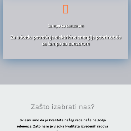
Lampe sa senzorom
Za uštedu potrošnje električne energije pobrinut će
se lampe sa senzorom
Zašto izabrati nas?
Svjesni smo da je kvaliteta našeg rada naša najbolja
referenca. Zato nam je visoka kvaliteta izvedenih radova