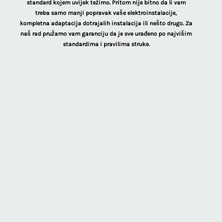
standard kojem uvijek težimo. Pritom nije bitno da li vam
treba samo manji popravak vaše elektroinstalacije,
kompletna adaptacija dotrajalih instalacija ili nešto drugo. Za
naš rad pružamo vam garanciju da je sve urađeno po najvišim
standardima i pravilima struke.